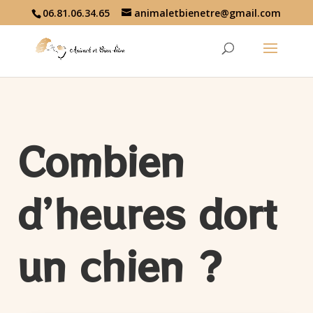
06.81.06.34.65
animaletbienetre@gmail.com
Combien
d’heures dort
un chien ?