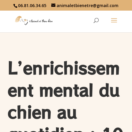
06.81.06.34.65
animaletbienetre@gmail.com
L’enrichissem
ent mental du
chien au