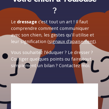
?
Le
dressage
c’est tout un art ! Il faut
comprendre comment communiquer
avec son chien, les gestes qu’il utilise et
leur signification (
signaux d’apaisement
).
Vous souhaitez l’éduquer ? Le dresser ?
Corriger quelques points ou faire tout
simplement un bilan ? Contactez moi.