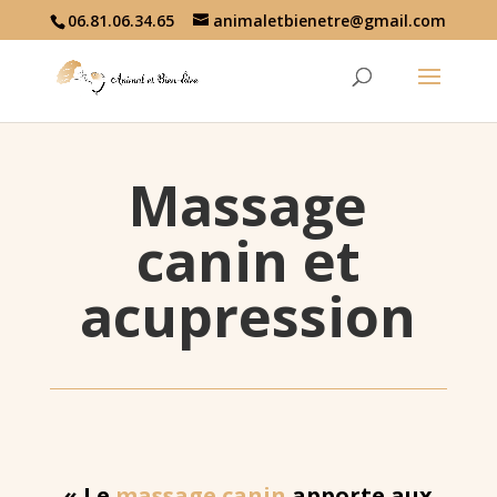
06.81.06.34.65
animaletbienetre@gmail.com
Massage
canin et
acupression
« Le
massage canin
apporte aux