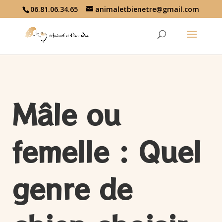
06.81.06.34.65
animaletbienetre@gmail.com
Mâle ou
femelle : Quel
genre de