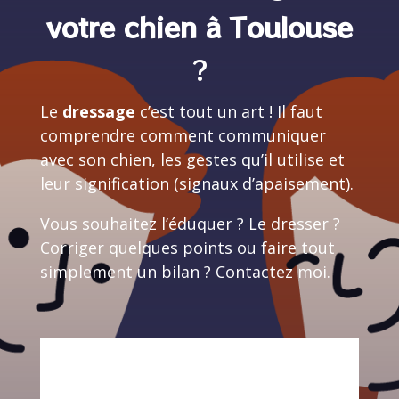
votre chien à Toulouse
?
Le
dressage
c’est tout un art ! Il faut
comprendre comment communiquer
avec son chien, les gestes qu’il utilise et
leur signification (
signaux d’apaisement
).
Vous souhaitez l’éduquer ? Le dresser ?
Corriger quelques points ou faire tout
simplement un bilan ? Contactez moi.