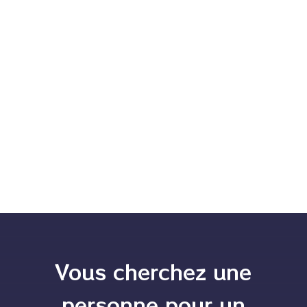
🐾 Présentation de chien que j’ai vu. Bonjour à tous,
aujourd’hui je vous présente Flocon, Bichon...
Vous cherchez une
personne pour un