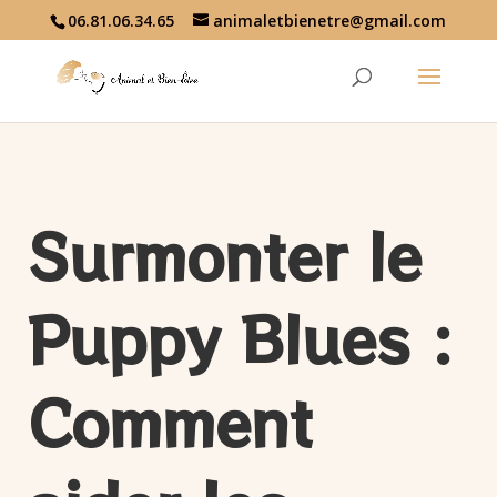
06.81.06.34.65
animaletbienetre@gmail.com
Surmonter le
Puppy Blues :
Comment