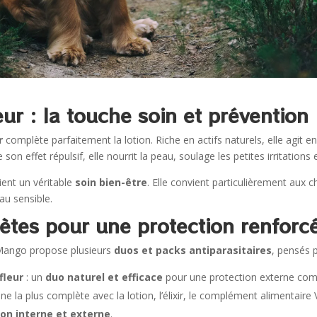
leur : la touche soin et prévention
r
complète parfaitement la lotion. Riche en actifs naturels, elle agit e
 son effet répulsif, elle nourrit la peau, soulage les petites irritations
ient un véritable
soin bien-être
. Elle convient particulièrement aux c
au sensible.
ètes pour une protection renforc
 Mango propose plusieurs
duos et packs antiparasitaires
, pensés p
fleur
: un
duo naturel et efficace
pour une protection externe com
tine la plus complète avec la lotion, l’élixir, le complément alimentai
on interne et externe
.