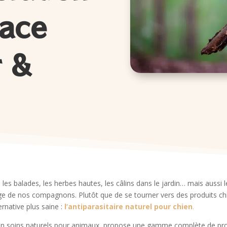
cace
r &
 les balades, les herbes hautes, les câlins dans le jardin… mais aussi 
elage de nos compagnons. Plutôt que de se tourner vers des produits c
ernative plus saine :
l’antiparasitaire naturel pour chien
.
en soins naturels pour animaux, propose une gamme complète de prod