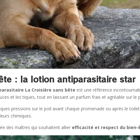
te : la lotion antiparasitaire star
parasitaire La Croisière sans bête
est une référence incontournabl
ces et les tiques, tout en laissant un parfum frais et agréable sur le 
 quelques pressions sur le poil avant chaque promenade ou après le toile
odeurs chimiques.
iée des maîtres qui souhaitent allier
efficacité et respect du bien-