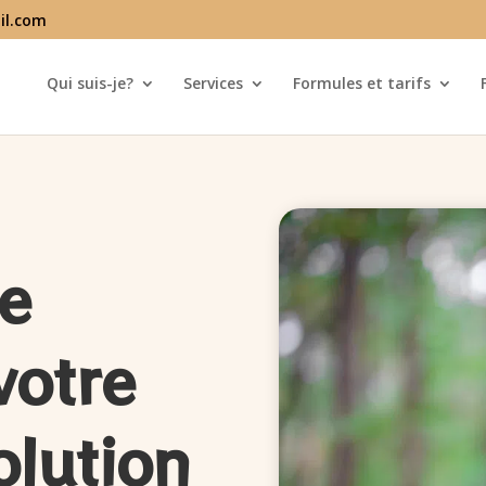
il.com
Qui suis-je?
Services
Formules et tarifs
re
votre
olution