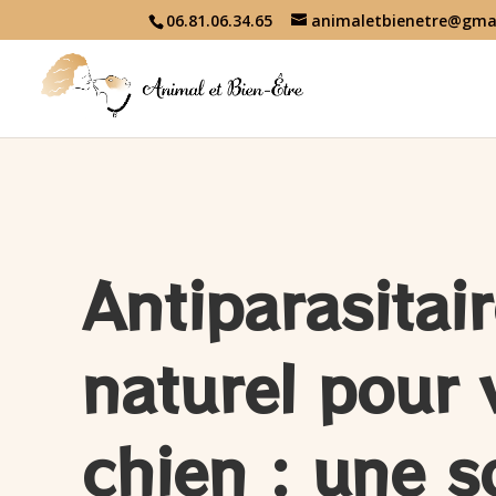
06.81.06.34.65
animaletbienetre@gma
Antiparasitai
naturel pour 
chien : une s