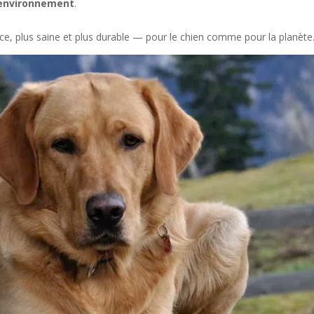
’environnement
.
e, plus saine et plus durable — pour le chien comme pour la planète