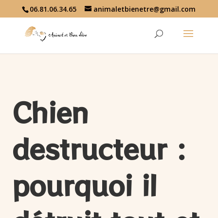
06.81.06.34.65
animaletbienetre@gmail.com
Chien
destructeur :
pourquoi il