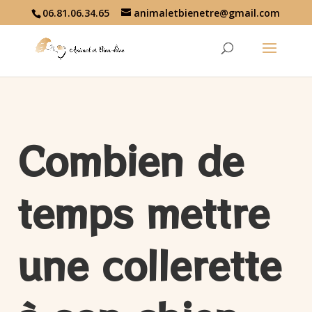
06.81.06.34.65
animaletbienetre@gmail.com
Combien de
temps mettre
une collerette