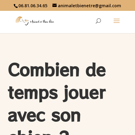
06.81.06.34.65
animaletbienetre@gmail.com
Combien de
temps jouer
avec son