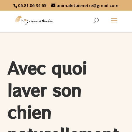
06.81.06.34.65
animaletbienetre@gmail.com
Avec quoi
laver son
chien