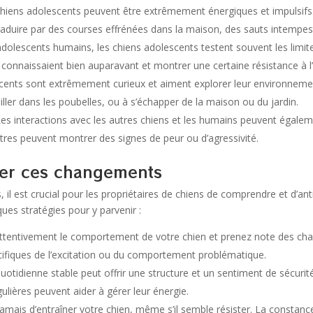
chiens adolescents peuvent être extrêmement énergiques et impulsifs.
traduire par des courses effrénées dans la maison, des sauts intempest
olescents humains, les chiens adolescents testent souvent les limites
connaissaient bien auparavant et montrer une certaine résistance à l’
cents sont extrêmement curieux et aiment explorer leur environnement
ller dans les poubelles, ou à s’échapper de la maison ou du jardin.
Les interactions avec les autres chiens et les humains peuvent égale
utres peuvent montrer des signes de peur ou d’agressivité.
per ces changements
 il est crucial pour les propriétaires de chiens de comprendre et d’an
ues stratégies pour y parvenir :
 attentivement le comportement de votre chien et prenez note des c
écifiques de l’excitation ou du comportement problématique.
quotidienne stable peut offrir une structure et un sentiment de sécuri
ulières peuvent aider à gérer leur énergie.
amais d’entraîner votre chien, même s’il semble résister. La constance