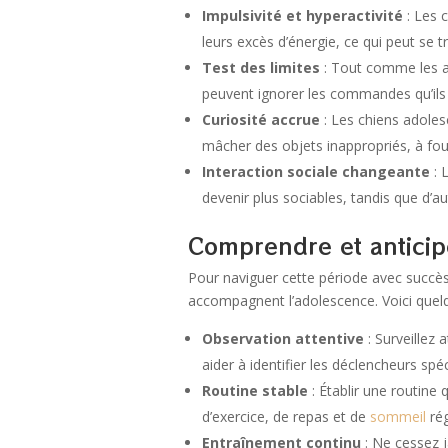
Impulsivité et hyperactivité
: Les 
leurs excès d’énergie, ce qui peut se 
Test des limites
: Tout comme les ad
peuvent ignorer les commandes qu’ils 
Curiosité accrue
: Les chiens adoles
mâcher des objets inappropriés, à foui
Interaction sociale changeante
: 
devenir plus sociables, tandis que d’a
Comprendre et antici
Pour naviguer cette période avec succès,
accompagnent l’adolescence. Voici quelq
Observation attentive
: Surveillez
aider à identifier les déclencheurs sp
Routine stable
: Établir une routine 
d’exercice, de repas et de
sommeil
rég
Entraînement continu
: Ne cessez j