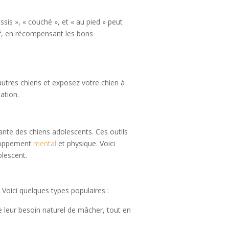
is », « couché », et « au pied » peut
if, en récompensant les bons
autres chiens et exposez votre chien à
ation.
dante des chiens adolescents. Ces outils
eloppement
mental
et physique. Voici
olescent.
 Voici quelques types populaires :
re leur besoin naturel de mâcher, tout en