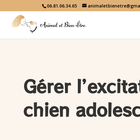
06.81.06.34.65
animaletbienetre@gma
Gérer l’excita
chien adoles