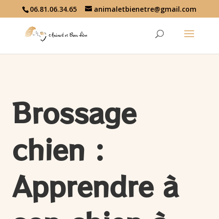
06.81.06.34.65
animaletbienetre@gmail.com
Brossage
chien :
Apprendre à