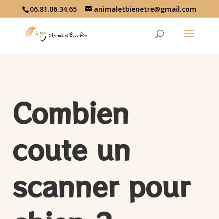
06.81.06.34.65
animaletbienetre@gmail.com
Combien
coute un
scanner pour