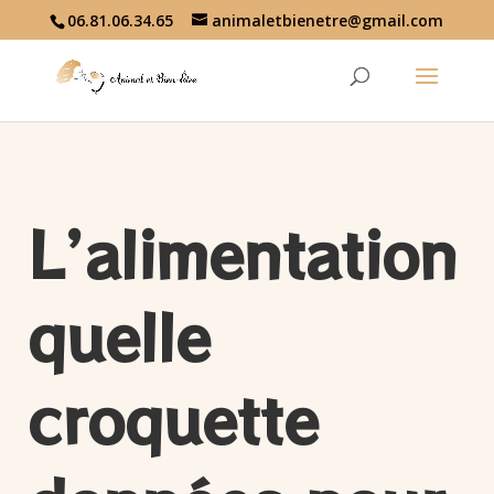
06.81.06.34.65
animaletbienetre@gmail.com
L’alimentation
quelle
croquette